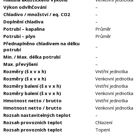
Výkon odvlhčování
–
Chladivo / množství / eq. CO2
–
Doplnění chladiva
–
Potrubí – kapalina
Průměr
Potrubí – plyn
Průměr
Přednaplněno chladivem na délku
–
potrubí
Min. / Max. délka potrubí
–
Max. převýšení
–
Rozměry (š x v x h)
Vnitřní jednotka
Rozměry (š x v x h)
Venkovní jednotka
Rozměry balení (š x v x h)
Vnitřní jednotka
Rozměry balení (š x v x h)
Venkovní jednotka
Hmotnost netto / brutto
Vnitřní jednotka
Hmotnost netto / brutto
Venkovní jednotka
Rozsah nastavitelných teplot
–
Rozsah provozních teplot
Chlazení
Rozsah provozních teplot
Topení