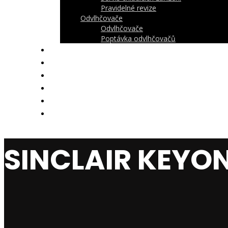
Pravidelné revize
Odvlhčovače
Odvlhčovače
Poptávka odvlhčovačů
O nás
Reference
Kontakt
Galerie
Ke stažení
Aktuálně
SINCLAIR KEYON