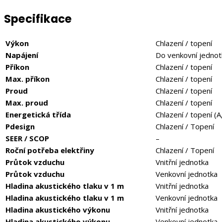
Specifikace
Výkon
Chlazení / topení
Napájení
Do venkovní jednot
Příkon
Chlazení / topení
Max. příkon
Chlazení / topení
Proud
Chlazení / topení
Max. proud
Chlazení / topení
Energetická třída
Chlazení / topení (A
Pdesign
Chlazení / Topení
SEER / SCOP
–
Roční potřeba elektřiny
Chlazení / Topení
Průtok vzduchu
Vnitřní jednotka
Průtok vzduchu
Venkovní jednotka
Hladina akustického tlaku v 1 m
Vnitřní jednotka
Hladina akustického tlaku v 1 m
Venkovní jednotka
Hladina akustického výkonu
Vnitřní jednotka
Hladina akustického výkonu
Venkovní jednotka