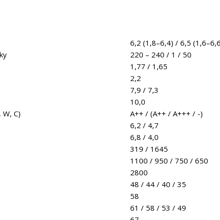
6,2 (1,8–6,4) / 6,5 (1,6–6,
ky
220 – 240 / 1 / 50
1,77 / 1,65
2,2
7,9 / 7,3
10,0
, W, C)
A++ / (A++ / A+++ / -)
6,2 / 4,7
6,8 / 4,0
319 / 1645
1100 / 950 / 750 / 650
2800
48 / 44 / 40 / 35
58
61 / 58 / 53 / 49
67