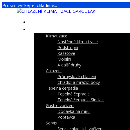
Prosím vyčkejte, chladíme...
Úvod
NAŠE SLUŽBY
Klimatizace
Nástěnné klimatizace
Podstropní
Kazetové
Mobilní
A další druhy
Chlazení
Průmyslové chlazení
Chladící a mrazící boxy
Tepelná čerpadla
Tepelná čepradla
Tepelná čerpadla Sinclair
Gastro zařízení
Dodávka na míru
Poptávka
Servis
Servis chladících zařízení