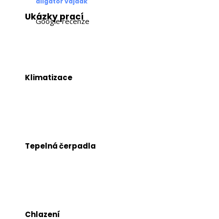
aligator vajdak
Ukázky prací
Google recenze
Klimatizace
Tepelná čerpadla
Chlazení