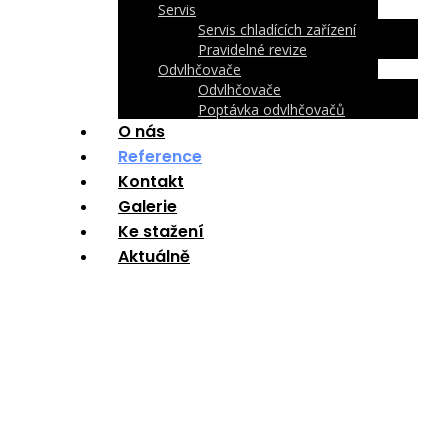
Servis
Servis chladících zařízení
Pravidelné revize
Odvlhčovače
Odvlhčovače
Poptávka odvlhčovačů
O nás
Reference
Kontakt
Galerie
Ke stažení
Aktuálně