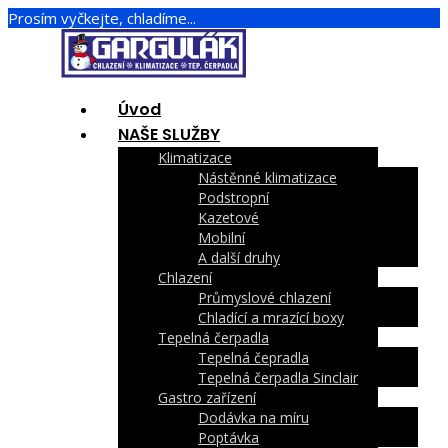
Prosím vyčkejte, chladíme...
Úvod
NAŠE SLUŽBY
Klimatizace
Nástěnné klimatizace
Podstropní
Kazetové
Mobilní
A další druhy
Chlazení
Průmyslové chlazení
Chladící a mrazící boxy
Tepelná čerpadla
Tepelná čepradla
Tepelná čerpadla Sinclair
Gastro zařízení
Dodávka na míru
Poptávka