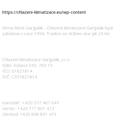
https://chlazeni-klimatizace.eu/wp-content
Firma René Gargulák - Chlazení klimatizace Gargulák byla
založena v roce 1994. Tradice se držíme více jak 25 let.
Fakturační údaje
Chlazení klimatizace Gargulák, s.r.o
Sídlo: Kašava 330, 763 19
IČO: 01821814
DIČ: CZ01821814
Kontakt
Kancelář : +420 577 467 047
Servis : +420 777 801 472
Obchod: +420 608 801 473
obchod@chlazeni-klimatizace.eu