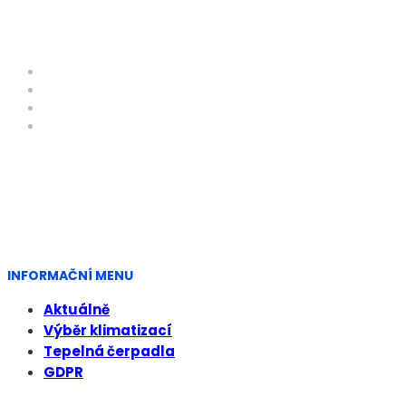
Informační menu
Aktuálně
Výběr klimatizací
Tepelná čerpadla
GDPR
© CHLAZENÍ KLIMATIZACE GARGULÁK, s.r.o All right reserved
INFORMAČNÍ MENU
Aktuálně
Výběr klimatizací
Tepelná čerpadla
GDPR